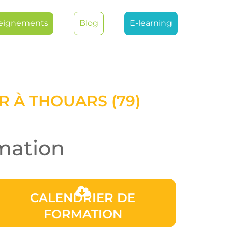
eignements
Blog
E-learning
 À THOUARS (79)
mation
CALENDRIER DE
FORMATION