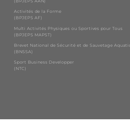
(BPJEPS AAN)
Activités de la Forme
(BPJEPS AF)
Multi Activités Physiques ou Sportives pour Tous
(BPJEPS MAPST)
Brevet National de Sécurité et de Sauvetage Aquat
(BNSSA)
Sport Business Developper
(NTC)