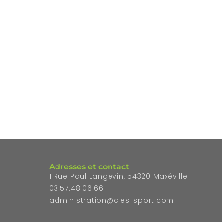
Adresses et contact
1 Rue Paul Langevin, 54320 Maxéville
03.57.48.06.66
administration@cles-sport.com