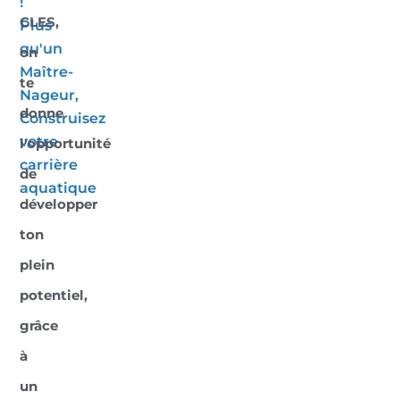
!
CLES,
Plus
qu'un
on
Maître-
te
Nageur,
donne
Construisez
votre
l'opportunité
carrière
de
aquatique
développer
ton
plein
potentiel,
grâce
à
un