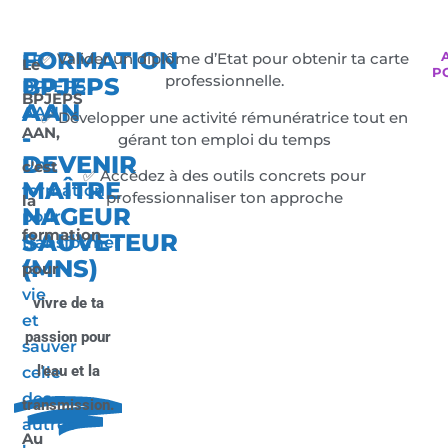
FORMATION
✅ Valider un diplôme d’Etat pour obtenir ta carte
LE
Le
P
professionnelle.
BPJEPS
BPJEPS
BPJEPS
AAN
AAN
✅ Développer une activité rémunératrice tout en
AAN,
-
-
gérant ton emploi du temps
DEVENIR
Une
c'est
✅ Accédez à des outils concrets pour
MAÎTRE
formation
professionnaliser ton approche
la
NAGEUR
pour
formation
SAUVETEUR
transformer
(MNS)
ta
pour
vie
vivre de ta
et
passion pour
sauver
l'eau et la
celle
des
transmission.
autres
Au