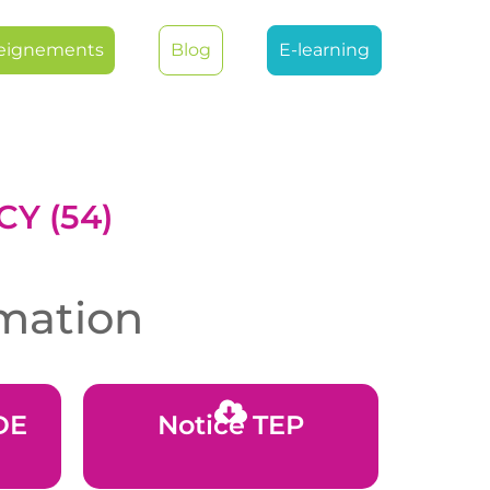
eignements
Blog
E-learning
Y (54)
rmation
DE
Notice TEP