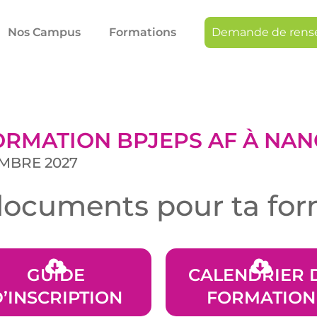
Nos Campus
Formations
Demande de rens
ORMATION BPJEPS AF À NANC
EMBRE 2027
documents pour ta fo
GUIDE
CALENDRIER 
’INSCRIPTION
FORMATION