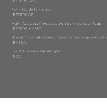
(BPJEPS AAN)
Activités de la Forme
(BPJEPS AF)
Multi Activités Physiques ou Sportives pour Tous
(BPJEPS MAPST)
Brevet National de Sécurité et de Sauvetage Aquat
(BNSSA)
Sport Business Developper
(NTC)