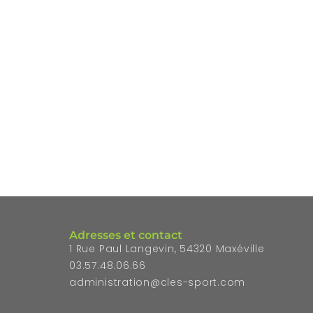
Adresses et contact
1 Rue Paul Langevin, 54320 Maxéville
03.57.48.06.66
administration@cles-sport.com